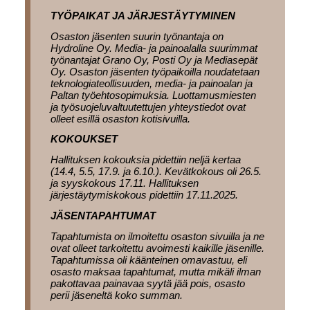
TYÖPAIKAT JA JÄRJESTÄYTYMINEN
Osaston jäsenten suurin työnantaja on
Hydroline Oy. Media- ja painoalalla suurimmat
työnantajat Grano Oy, Posti Oy ja Mediasepät
Oy. Osaston jäsenten työpaikoilla noudatetaan
teknologiateollisuuden, media- ja painoalan ja
Paltan työehtosopimuksia. Luottamusmiesten
ja työsuojeluvaltuutettujen yhteystiedot ovat
olleet esillä osaston kotisivuilla.
KOKOUKSET
Hallituksen kokouksia pidettiin neljä kertaa
(14.4, 5.5, 17.9. ja 6.10.). Kevätkokous oli 26.5.
ja syyskokous 17.11. Hallituksen
järjestäytymiskokous pidettiin 17.11.2025.
JÄSENTAPAHTUMAT
Tapahtumista on ilmoitettu osaston sivuilla ja ne
ovat olleet tarkoitettu avoimesti kaikille jäsenille.
Tapahtumissa oli käänteinen omavastuu, eli
osasto maksaa tapahtumat, mutta mikäli ilman
pakottavaa painavaa syytä jää pois, osasto
perii jäseneltä koko summan.