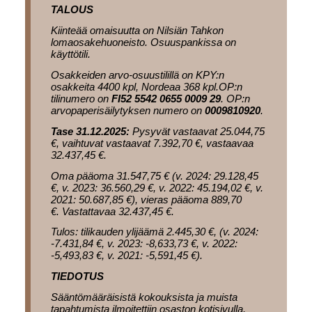
TALOUS
Kiinteää omaisuutta on Nilsiän Tahkon
lomaosakehuoneisto. Osuuspankissa on
käyttötili.
Osakkeiden arvo-osuustilillä on KPY:n
osakkeita 4400 kpl, Nordeaa 368 kpl.OP:n
tilinumero on
FI52 5542 0655 0009 29
. OP:n
arvopaperisäilytyksen numero on
0009810920
.
Tase 31.12.2025:
Pysyvät vastaavat 25.044,75
€, vaihtuvat vastaavat 7.392,70 €, vastaavaa
32.437,45 €.
Oma pääoma 31.547,75 € (v. 2024: 29.128,45
€, v. 2023: 36.560,29 €, v. 2022: 45.194,02 €, v.
2021: 50.687,85 €), vieras pääoma 889,70
€. Vastattavaa 32.437,45 €.
Tulos: tilikauden ylijäämä 2.445,30 €, (v. 2024:
-7.431,84 €, v. 2023: -8,633,73 €, v. 2022:
-5,493,83 €, v. 2021: -5,591,45 €).
TIEDOTUS
Sääntömääräisistä kokouksista ja muista
tapahtumista ilmoitettiin osaston kotisivulla.