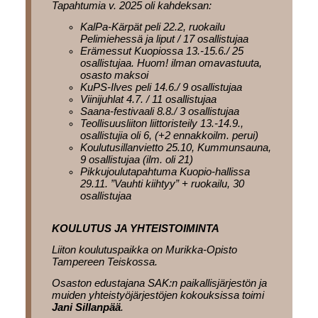
Tapahtumia v. 2025 oli kahdeksan:
KalPa-Kärpät peli 22.2, ruokailu
Pelimiehessä ja liput / 17 osallistujaa
Erämessut Kuopiossa 13.-15.6./ 25
osallistujaa. Huom! ilman omavastuuta,
osasto maksoi
KuPS-Ilves peli 14.6./ 9 osallistujaa
Viinijuhlat 4.7. / 11 osallistujaa
Saana-festivaali 8.8./ 3 osallistujaa
Teollisuusliiton liittoristeily 13.-14.9.,
osallistujia oli 6, (+2 ennakkoilm. perui)
Koulutusillanvietto 25.10, Kummunsauna,
9 osallistujaa (ilm. oli 21)
Pikkujoulutapahtuma Kuopio-hallissa
29.11. ”Vauhti kiihtyy” + ruokailu, 30
osallistujaa
KOULUTUS JA YHTEISTOIMINTA
Liiton koulutuspaikka on Murikka-Opisto
Tampereen Teiskossa.
Osaston edustajana SAK:n paikallisjärjestön ja
muiden yhteistyöjärjestöjen kokouksissa toimi
Jani Sillanpää
.