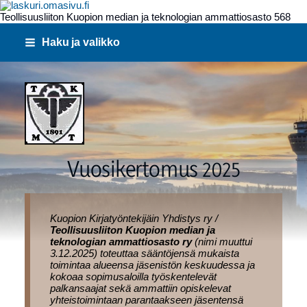
Teollisuusliiton Kuopion median ja teknologian ammattiosasto 568
Siirry
Haku ja valikko
sivun
sisältöön
568
Vuosikertomus 2025
Kuopion Kirjatyöntekijäin Yhdistys ry /
Teollisuusliiton Kuopion median ja
teknologian ammattiosasto ry
(nimi muuttui
3.12.2025) toteuttaa sääntöjensä mukaista
toimintaa alueensa jäsenistön keskuudessa ja
kokoaa sopimusaloilla työskentelevät
palkansaajat sekä ammattiin opiskelevat
yhteistoimintaan parantaakseen jäsentensä