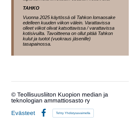
TAHKO
Vuonna 2025 käytössä oli Tahkon lomaosake
edelleen kuuden viikon välein. Varattavissa
olleet viikot olivat katsottavissa / varattavissa
kotisivuilta. Tavoitteena on ollut pitää Tahkon
kulut ja tuotot (vuokraus jäsenille)
tasapainossa.
©
Teollisuusliiton Kuopion median ja
teknologian ammattiosasto ry
Evästeet
Tehty Yhdistysavaimella
Facebook