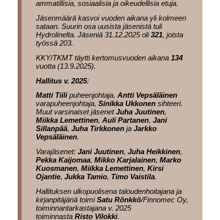
ammatillisia, sosiaalisia ja oikeudellisia etuja.
Jäsenmäärä kasvoi vuoden aikana yli kolmeen
sataan. Suurin osa uusista jäsenistä tuli
Hydrolinelta. Jäseniä 31.12.2025 oli
321
, joista
työssä 203.
KKY/TKMT täytti kertomusvuoden aikana
134
vuotta (13.9.2025).
Hallitus v. 2025
:
Matti Tiili
puheenjohtaja,
Antti Vepsäläinen
varapuheenjohtaja,
Sinikka Ukkonen
sihteeri.
Muut varsinaiset jäsenet
Juha Juutinen
,
Miikka Lemettinen
,
Auli Partanen
,
Jani
Sillanpää
,
Juha Tirkkonen
ja
Jarkko
Vepsäläinen
.
Varajäsenet:
Jani Juutinen
,
Juha Heikkinen
,
Pekka Kaijomaa
,
Mikko Karjalainen
,
Marko
Kuosmanen
,
Miikka Lemettinen
,
Kirsi
Ojantie
,
Jukka Tamio
,
Timo Vaistila
.
Hallituksen ulkopuolisena taloudenhoitajana ja
kirjanpitäjänä toimi
Satu Rönkkö
/Finnomec Oy,
toiminnantarkastajana v. 2025
toiminnasta
Risto Vilokki
.