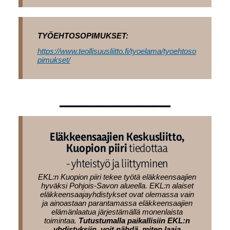
TYÖEHTOSOPIMUKSET:
https://www.teollisuusliitto.fi/tyoelama/tyoehtoso
pimukset/
_____________
Eläkkeensaajien Keskusliitto,
Kuopion piiri
tiedottaa
- yhteistyö ja liittyminen
EKL:n Kuopion piiri tekee työtä eläkkeensaajien
hyväksi Pohjois-Savon alueella. EKL:n alaiset
eläkkeensaajayhdistykset ovat olemassa vain
ja ainoastaan parantamassa eläkkeensaajien
elämänlaatua järjestämällä monenlaista
toimintaa.
Tutustumalla paikallisiin EKL:n
yhdistyksiin, voit nähdä, miten laaja