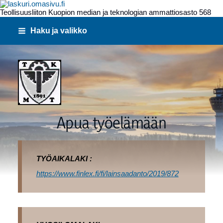
Teollisuusliiton Kuopion median ja teknologian ammattiosasto 568
Siirry
Haku ja valikko
sivun
sisältöön
568
Apua työelämään
TYÖAIKALAKI :
https://www.finlex.fi/fi/lainsaadanto/2019/872