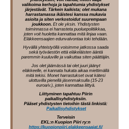
valikoima kerhoja ja tapahtumia yhdistykset
järjestävät. Tärkein kaikista; olet mukana
harrastamassa ikäistesi kanssa mukavia
asioita ja siten verkostoidut suurempaan
joukkoon.
Et ole yksin. Yhdistysten
toiminnassa ei harrasteta puoluepolitiikkaa,
joten voit huoletta kannattaa mitä linjaa vaan.
Eläkkeensaajien edunvalvontaa toki tehdään.
Hyvällä yhteistyöllä voisimme jatkossa saada
sekä työväestön että eläkeläisten ääntä
paremmin kuuluville ja vaikuttaa siten päättäjiin.
Jos olet jäämässä tai olet juuri jäänyt
eläkkeelle, ei kannata hukata aikaa miettimällä
mitä tekisi. Monet harrastukset ovat kätesi
ulottuvilla pienellä jäsenmaksulla (15-23
euroa/v.), joten kannattaa liittyä.
Liittyminen tapahtuu Piirin
paikallisyhdistyksiin.
Pääset yhdistysten tietoihin tästä linkistä:
Paikallisyhdistykset
Terveisin
EKL:n Kuopion Piiri ry:n
https://kuopionpiiri.elakkeensaajat.fi/