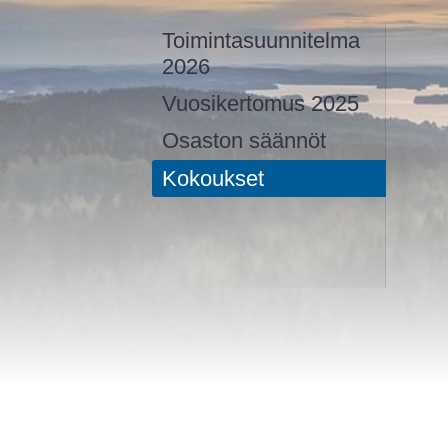
Toimintasuunnitelma
2026
Vuosikertomus 2025
Osaston säännöt
Kokoukset