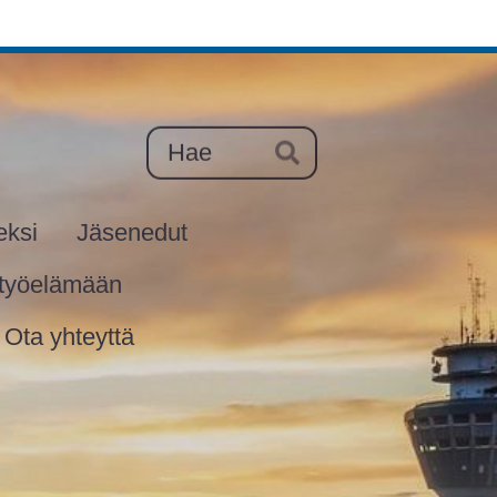
Haku
Hae
eksi
Jäsenedut
työelämään
Ota yhteyttä