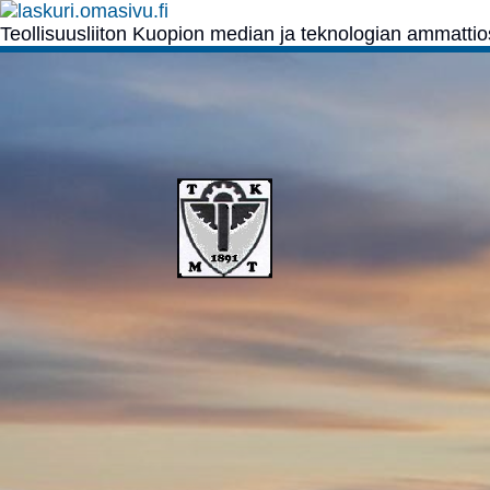
Teollisuusliiton Kuopion median ja teknologian ammatti
Siirry
sivun
sisältöön
568