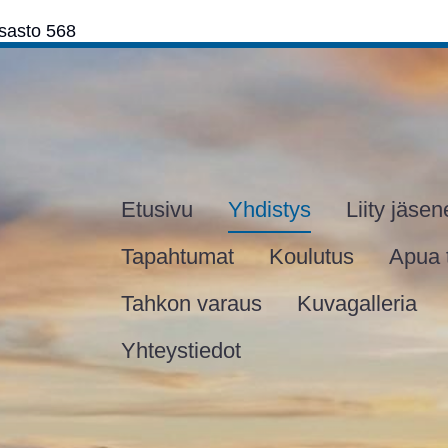
osasto 568
Etusivu
Yhdistys
Liity jäsen
Tapahtumat
Koulutus
Apua 
Tahkon varaus
Kuvagalleria
Yhteystiedot