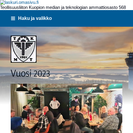
Teollisuusliiton Kuopion median ja teknologian ammattiosasto 568
Siirry
Haku ja valikko
sivun
sisältöön
568
Vuosi 2023