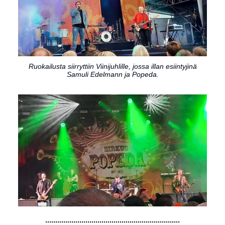
Ruokailusta siirryttiin Viinijuhlille, jossa illan esiintyjinä
Samuli Edelmann ja Popeda.
...................................................................